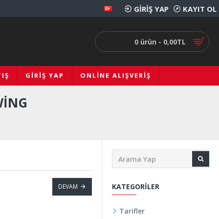
GIRIŞ YAP
KAYIT OL
0 ürün - 0,00TL
IŞ
GIRIŞ YAP
ONLINE ALIŞVERIŞ
WING
KATEGORILER
DEVAM
Tarifler