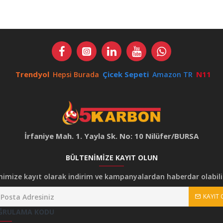
Trendyol
Çicek Sepeti
N11
Hepsi Burada
Amazon TR
İrfaniye Mah. 1. Yayla Sk. No: 10 Nilüfer/BURSA
BÜLTENIMIZE KAYIT OLUN
nimize kayıt olarak indirim ve kampanyalardan haberdar olabilir
KAYIT 
ĞRULAMA KODU