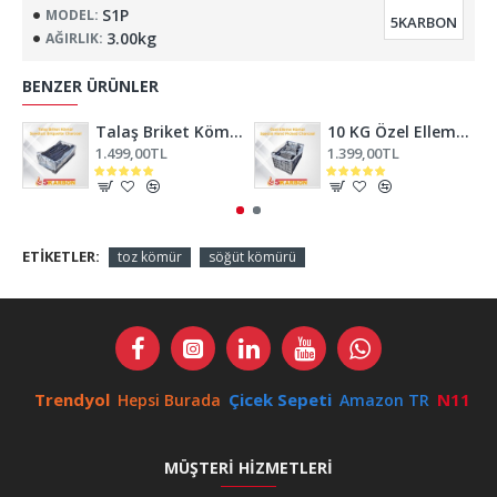
S1P
MODEL:
5KARBON
3.00kg
AĞIRLIK:
BENZER ÜRÜNLER
Talaş Briket Kömür
10 KG Özel Elleme Meşe Mangal Kömürü
1.499,00TL
1.399,00TL
ETIKETLER:
toz kömür
söğüt kömürü
Trendyol
Çicek Sepeti
N11
Hepsi Burada
Amazon TR
MÜŞTERI HIZMETLERI