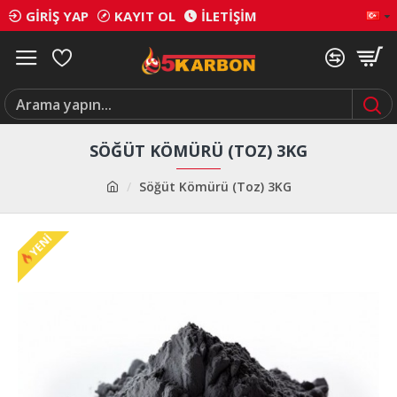
GIRIŞ YAP
KAYIT OL
İLETIŞIM
SÖĞÜT KÖMÜRÜ (TOZ) 3KG
Söğüt Kömürü (Toz) 3KG
YENI