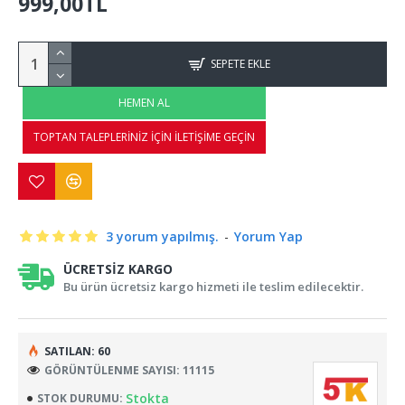
999,00TL
SEPETE EKLE
HEMEN AL
TOPTAN TALEPLERINIZ İÇIN İLETIŞIME GEÇIN
3 yorum yapılmış.
-
Yorum Yap
ÜCRETSIZ KARGO
Bu ürün ücretsiz kargo hizmeti ile teslim edilecektir.
SATILAN: 60
GÖRÜNTÜLENME SAYISI: 11115
Stokta
STOK DURUMU: