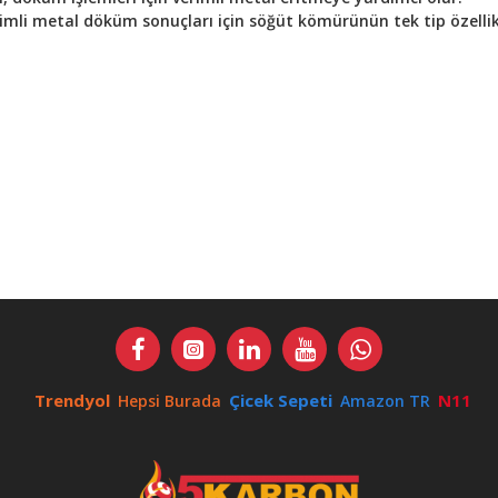
mli metal döküm sonuçları için söğüt kömürünün tek tip özellik
Trendyol
Çicek Sepeti
N11
Hepsi Burada
Amazon TR