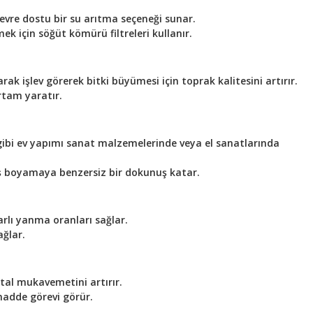
çevre dostu bir su arıtma seçeneği sunar.
ek için söğüt kömürü filtreleri kullanır.
k işlev görerek bitki büyümesi için toprak kalitesini artırır.
rtam yaratır.
ibi ev yapımı sanat malzemelerinde veya el sanatlarında
aş boyamaya benzersiz bir dokunuş katar.
rlı yanma oranları sağlar.
ğlar.
al mukavemetini artırır.
madde görevi görür.