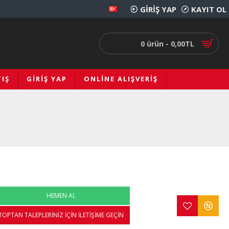
GIRIŞ YAP
KAYIT OL
0 ürün - 0,00TL
IŞ
GIRIŞ YAP
ONLINE ALIŞVERIŞ
HEMEN AL
TOPTAN TALEPLERINIZ İÇIN İLETIŞIME GEÇIN