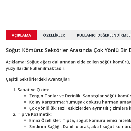
AÇIKLAMA
ÖZELLIKLER
KULLANICI DEĞERLENDIRMEL
Söğüt Kömürü:
Sektörler Arasında Çok Yönlü Bir
Açıklama:
Söğüt ağacı dallarından elde edilen söğüt kömürü, sa
yüzyıllardır kullanılmaktadır.
Çeşitli Sektörlerdeki Avantajları:
Sanat ve Çizim:
Zengin Tonlar ve Derinlik:
Sanatçılar söğüt kömür
Kolay Karıştırma:
Yumuşak dokusu harmanlamayı kol
Çok yönlülük:
Hızlı eskizlerden ayrıntılı çizimlere
Tıp ve Kozmetik:
Emici Özellikler:
Tıpta, söğüt kömürü emici nitelikle
Sindirim Sağlığı:
Dahili olarak, aktif söğüt kömürü,