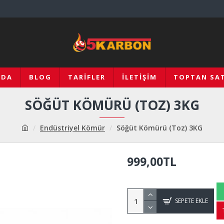
ZDA
BLOG
TARIFLER
İLETIŞIM
TOPTAN SAT
SÖĞÜT KÖMÜRÜ (TOZ) 3KG
Endüstriyel Kömür
Söğüt Kömürü (Toz) 3KG
999,00TL
SEPETE EKLE