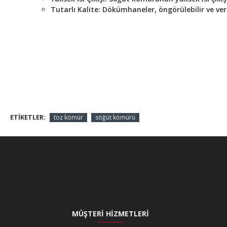
Tutarlı Kalite:
Dökümhaneler, öngörülebilir ve veri
ETIKETLER:
toz kömür
söğüt kömürü
MÜŞTERI HIZMETLERI