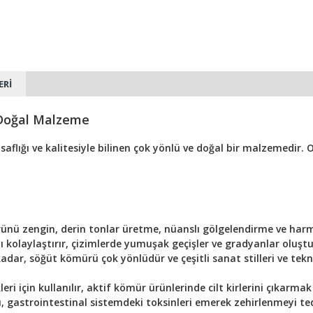
ERI
 Doğal Malzeme
flığı ve kalitesiyle bilinen çok yönlü ve doğal bir malzemedir. O
ünü zengin, derin tonlar üretme, nüanslı gölgelendirme ve har
aylaştırır, çizimlerde yumuşak geçişler ve gradyanlar oluştur
 kadar, söğüt kömürü çok yönlüdür ve çeşitli sanat stilleri ve tekn
ri için kullanılır, aktif kömür ürünlerinde cilt kirlerini çıkarmak
 gastrointestinal sistemdeki toksinleri emerek zehirlenmeyi teda