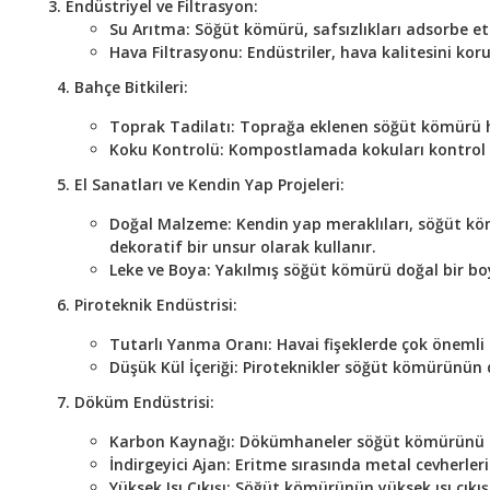
Endüstriyel ve Filtrasyon:
Su Arıtma:
Söğüt kömürü, safsızlıkları adsorbe etm
Hava Filtrasyonu:
Endüstriler, hava kalitesini koru
4.
Bahçe Bitkileri:
Toprak Tadilatı:
Toprağa eklenen söğüt kömürü hava
Koku Kontrolü:
Kompostlamada kokuları kontrol et
5. El Sanatları ve Kendin Yap Projeleri:
Doğal Malzeme:
Kendin yap meraklıları, söğüt kö
dekoratif bir unsur olarak kullanır.
Leke ve Boya:
Yakılmış söğüt kömürü doğal bir bo
6. Piroteknik Endüstrisi:
Tutarlı Yanma Oranı:
Havai fişeklerde çok önemli 
Düşük Kül İçeriği:
Piroteknikler söğüt kömürünün d
7. Döküm Endüstrisi:
Karbon Kaynağı:
Dökümhaneler söğüt kömürünü dem
İndirgeyici Ajan:
Eritme sırasında metal cevherleri
Yüksek Isı Çıkışı:
Söğüt kömürünün yüksek ısı çıkışı