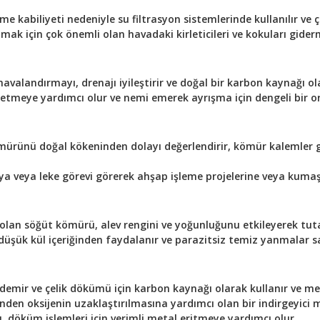
e kabiliyeti nedeniyle su filtrasyon sistemlerinde kullanılır ve 
mak için çok önemli olan havadaki kirleticileri ve kokuları giderm
landırmayı, drenajı iyileştirir ve doğal bir karbon kaynağı olara
meye yardımcı olur ve nemi emerek ayrışma için dengeli bir o
mürünü doğal kökeninden dolayı değerlendirir, kömür kalemler g
ya veya leke görevi görerek ahşap işleme projelerine veya kum
olan söğüt kömürü, alev rengini ve yoğunluğunu etkileyerek tuta
üşük kül içeriğinden faydalanır ve parazitsiz temiz yanmalar sa
ir ve çelik dökümü için karbon kaynağı olarak kullanır ve met
nden oksijenin uzaklaştırılmasına yardımcı olan bir indirgeyici 
, döküm işlemleri için verimli metal eritmeye yardımcı olur.