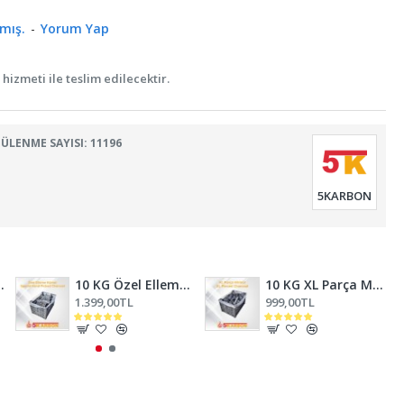
mış.
-
Yorum Yap
hizmeti ile teslim edilecektir.
LENME SAYISI: 11196
5KARBON
et Kömür
10 KG Özel Elleme Meşe Mangal Kömürü
10 KG XL Parça Meşe Mangal Kömürü
1.399,00TL
999,00TL