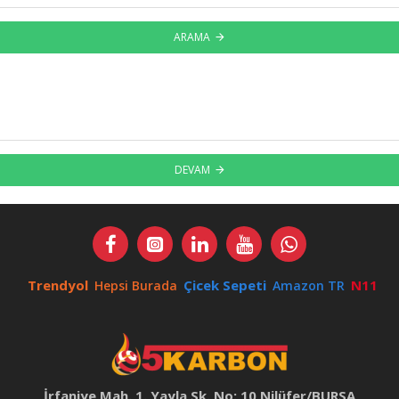
ARAMA
DEVAM
Trendyol
Çicek Sepeti
N11
Hepsi Burada
Amazon TR
İrfaniye Mah. 1. Yayla Sk. No: 10 Nilüfer/BURSA