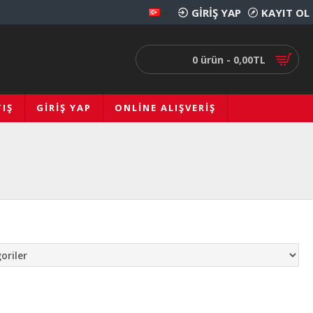
GIRIŞ YAP
KAYIT OL
0 ürün - 0,00TL
IŞ
GIRIŞ YAP
ONLINE ALIŞVERIŞ