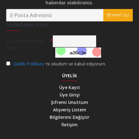
haberdar olabilirsiniz.
KAYIT OL!
DOĞRULAMA KODU
Doğrulama kodunu
giriniz
Gizlilik Politikası
'ni okudum ve kabul ediyorum.
ÜYELIK
Üye Kayıt
Üye Girişi
Şifremi Unuttum
Alışveriş Listem
Bilgilerimi Değiştir
İletişim