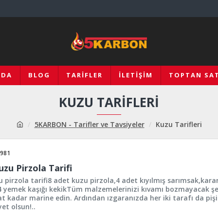
ZDA
BLOG
TARIFLER
İLETIŞIM
TOPTAN SAT
KUZU TARIFLERI
5KARBON - Tarifler ve Tavsiyeler
Kuzu Tarifleri
981
uzu Pirzola Tarifi
 pirzola tarifi8 adet kuzu pirzola,4 adet kıyılmış sarımsak,kara
4 yemek kaşığı kekikTüm malzemelerinizi kıvamı bozmayacak şek
t kadar marine edin. Ardından ızgaranızda her iki tarafı da piş
yet olsun!..