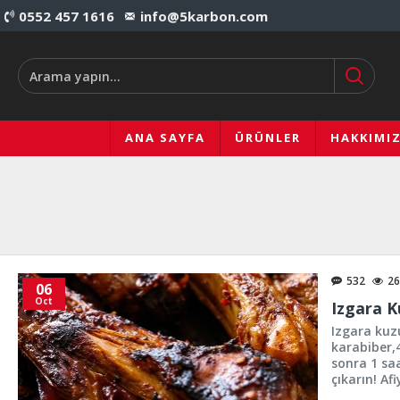
0552 457 1616
info@5karbon.com
ANA SAYFA
ÜRÜNLER
HAKKIMI
532
26
06
Oct
Izgara K
Izgara kuzu
karabiber,
sonra 1 saa
çıkarın! Afi