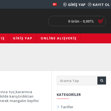
GIRIŞ YAP
KAYIT OL
0 ürün - 0,00TL
IŞ
GIRIŞ YAP
ONLINE ALIŞVERIŞ
rınca tuz,kararınca
KATEGORILER
ilde karıştırdıktan
irerek mangalın keyfini
Tarifler