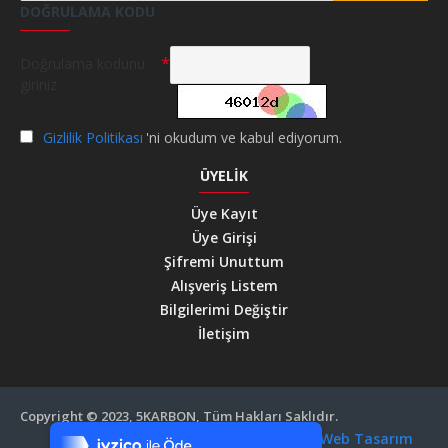
DOĞRULAMA KODU
Doğrulama kodunu
giriniz
Gizlilik Politikası
'ni okudum ve kabul ediyorum.
ÜYELIK
Üye Kayıt
Üye Girişi
Şifremi Unuttum
Alışveriş Listem
Bilgilerimi Değiştir
İletişim
Tek Tıkla Ödeme Kolaylığı
Copyright © 2023, 5KARBON, Tüm Hakları Saklıdır.
7/24 Canlı Destek
Site Haritası
Bursa Web Tasarım