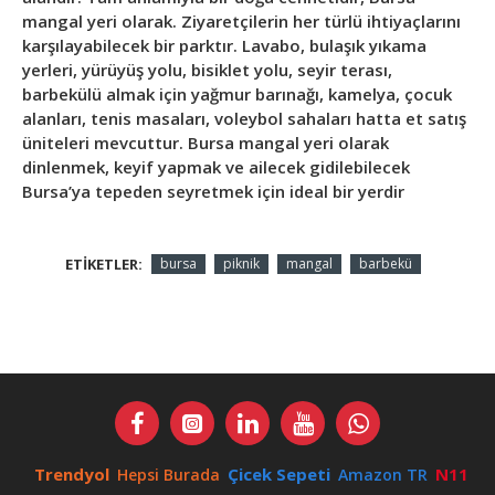
mangal yeri olarak. Ziyaretçilerin her türlü ihtiyaçlarını
karşılayabilecek bir parktır. Lavabo, bulaşık yıkama
yerleri, yürüyüş yolu, bisiklet yolu, seyir terası,
barbekülü almak için yağmur barınağı, kamelya, çocuk
alanları, tenis masaları, voleybol sahaları hatta et satış
üniteleri mevcuttur. Bursa mangal yeri olarak
dinlenmek, keyif yapmak ve ailecek gidilebilecek
Bursa’ya tepeden seyretmek için ideal bir yerdir
ETIKETLER:
bursa
piknik
mangal
barbekü
Trendyol
Çicek Sepeti
N11
Hepsi Burada
Amazon TR