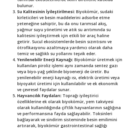
bulunur.
Su Kalitesinin İyileştirilmesi:
Biyokömür, sudaki
kirleticileri ve besin maddelerini adsorbe etme
yeteneğine sahiptir, bu da onu tarımsal akış,
yağmur suyu yönetimi ve atık su arıtımında su
kalitesini iyileştirmek için etkili bir araç haline
getirir. Sucul ekosistemlerde besin sızıntısını ve
ötrofikasyonu azaltmaya yardımcı olarak daha
temiz ve sağlıklı su yollarını teşvik eder.
Yenilenebilir Enerji Kaynağı:
Biyokömür üretmek için
kullanılan piroliz işlemi aynı zamanda sentez gazı
veya biyo-yağ şeklinde biyoenerji de üretir. Bu
yenilenebilir enerji kaynağı ısı, elektrik üretimi veya
biyoyakıt üretimi için kullanılabilir ve ek ekonomik
ve çevresel faydalar sunar.
Hayvancılık Faydaları:
Toprağı iyileştirici
özelliklerine ek olarak biyokömür, yem takviyesi
olarak kullanıldığında çiftlik hayvanlarının sağlığına
ve performansına fayda sağlayabilir. Toksinleri
bağlayarak ve sindirim sisteminde besin emilimini
artırarak, biyokömür gastrointestinal sağlığı