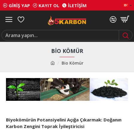
GIRIŞ YAP
KAYIT OL
İLETIŞIM
BIO KÖMÜR
Bio Kömür
Biyokömürün Potansiyelini Açığa Çıkarmak:
Doğanın
Karbon Zengini Toprak İyileştiricisi