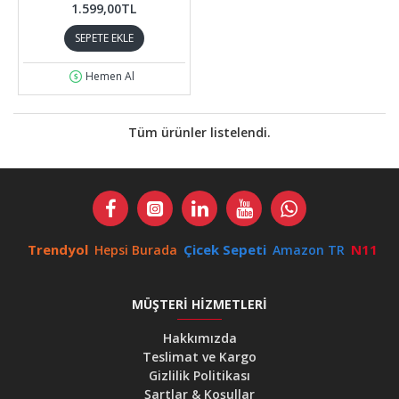
1.599,00TL
SEPETE EKLE
Hemen Al
Tüm ürünler listelendi.
Trendyol
Çicek Sepeti
N11
Hepsi Burada
Amazon TR
MÜŞTERI HIZMETLERI
Hakkımızda
Teslimat ve Kargo
Gizlilik Politikası
Şartlar & Koşullar