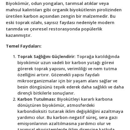
Biyokömür, odun yongaları, tarımsal atıklar veya
mahsul kalıntıları gibi organik biyokütlenin pirolizinden
üretilen karbon açısından zengin bir malzemedir. Bu
eski toprak ıslahı, sayısız faydası nedeniyle modern
tarımda ve çevresel restorasyonda popülerlik
kazanmıştır.
Temel Faydaları:
Toprak Sağlığını Güçlendirir:
Toprağa katıldığında
biyokömür uzun vadeli bir karbon yutağı görevi
görerek toprak yapısını, verimliliği ve nem tutma
özelliğini artırır. Gözenekli yapısı faydalı
mikroorganizmalar için bir yaşam alanı sağlar ve
besin döngüsünü teşvik ederek daha sağlıklı ve daha
dirençli bitkilerle sonuçlanır.
Karbon Tutulması:
Biyokütleyi kararlı karbona
dönüştüren biyokömür, atmosferdeki
karbondioksiti tutarak iklim değişikliğini azaltmaya
yardımcı olur. Bu karbon-negatif süreç, sera gazı
emisyonlarının azaltılmasına yardımcı olur ve
tarımsal ekosistemlerde iklim direncine katkıda